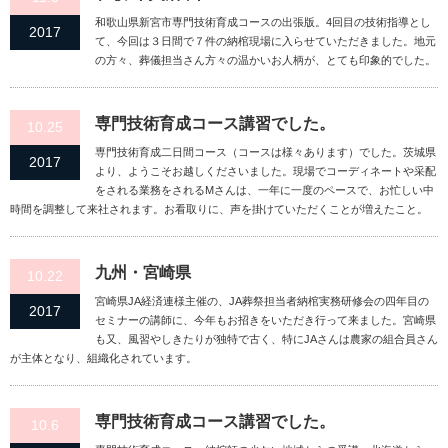
和歌山県新宮市専門技術育成コースの出張版。4回目の技術指導とし
2017
て、今回は３日間で７件の納棺現場に入らせていただきました。地元
の方々、葬儀担当さん方々の温かいお人柄が、とても印象的でした。
専門技術育成コース講習でした。
10.25
専門技術育成二日間コース（コースは様々あります）でした。茨城県
2017
より、ようこそお越しくださいました。現場でコーディネートや采配
をされる業務をされるMさんは、一年に一度のペースで、お忙しい中
時間を調整して来社されます。お看取りに、声を掛けていただくことが増えたこと。
九州・宮崎県
10.22
宮崎県JA経済連様主催の、JA葬祭担当者納棺実務研修会の四年目の
2017
セミナーの講師に、今年もお招きをいただき行って来ました。宮崎県
も又、風習やしきたりが独特で古く、特にJAさんは農家の組合員さん
が主体となり、組織化されています。
専門技術育成コース講習でした。
10.6