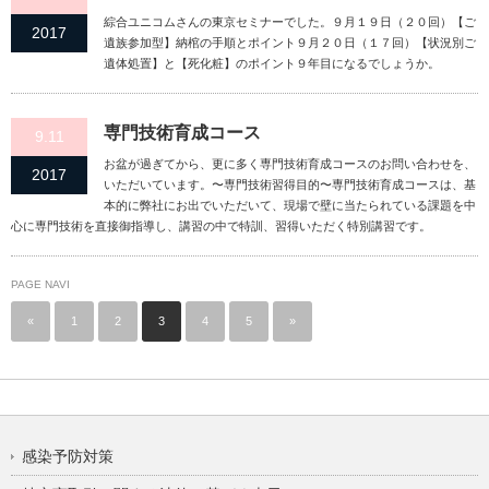
綜合ユニコムさんの東京セミナーでした。９月１９日（２０回）【ご
2017
遺族参加型】納棺の手順とポイント９月２０日（１７回）【状況別ご
遺体処置】と【死化粧】のポイント９年目になるでしょうか。
専門技術育成コース
9.11
お盆が過ぎてから、更に多く専門技術育成コースのお問い合わせを、
2017
いただいています。〜専門技術習得目的〜専門技術育成コースは、基
本的に弊社にお出でいただいて、現場で壁に当たられている課題を中
心に専門技術を直接御指導し、講習の中で特訓、習得いただく特別講習です。
PAGE NAVI
«
1
2
3
4
5
»
感染予防対策