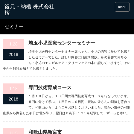
menu
セミナー
埼玉小児医療センターセミナー
1.28
埼玉小児医療センターセミナー赤ちゃん、小児の内容に於いてお伝え
2018
したセミナーでした。詳しい内容は日総研出版、私の著書で赤ちゃ
ん・小児のエンゼルケア・グリーフケアの本に記していますが、その
中から解説を加えてお伝えしました。
専門技術育成コース
1.18
１月１０日から、１０日間の専門技術育成コースを行なっています。
2018
５回に分けて学ぶ、１回目の１０日間。現地の皆さんの期待を背負っ
て、和歌山から、ようこそお越しくださいました。暖かい気候の和歌
山県から到着した初日は雪が降り、翌日は氷点下−１３℃を経験して、ずーっと寒い。
和歌山県新宮市
11.5