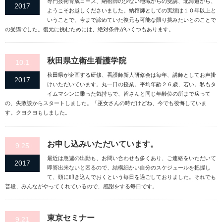
専門技術育成コース、納棺師の少ない地域からの受講、北海道から、
2017
ようこそお越しくださいました。納棺師としての実績は１０年以上と
いうことで、今まで諦めていた復元も可能な限り挑みたいとのことで
の受講でした。復元に挑むためには、絶対条件がいくつもあります。
秋田県立衛生看護学院
10.1
秋田県が企画する研修、看護師新人研修会は毎年、講師としてお声掛
2017
けいただいています。丸一日の授業。平均年齢２６歳、若い。私もタ
イムマシンに乗った気持ちで、皆さんと同じ年齢位の所まで戻って
の、失敗談からスタートしました。「巫女さんの時だけどね、今でも後悔していま
す。クヨクヨもしました。
お申し込みいただいています。
9.25
最近は急遽の出動も、お問い合わせも多くあり、ご連絡をいただいて
2017
即答出来ないと困るので、結構細かい自分のスケジュールを把握し
て、頭に叩き込んでおくという毎日を過ごしておりました。それでも
普段、みんながやってくれているので、感謝をする毎日です。
東京セミナー
9.21