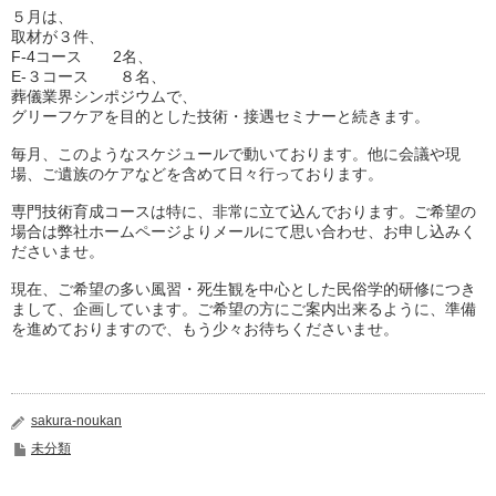
５月は、
取材が３件、
F-4コース 2名、
E-３コース ８名、
葬儀業界シンポジウムで、
グリーフケアを目的とした技術・接遇セミナーと続きます。
毎月、このようなスケジュールで動いております。
他に会議や現
場、ご遺族のケアなどを含めて日々行っております。
専門技術育成コースは特に、非常に立て込んでおります。
ご希望の
場合は弊社ホームページよりメールにて思い合わせ、
お申し込みく
ださいませ。
現在、ご希望の多い風習・
死生観を中心とした民俗学的研修につき
まして、企画しています。
ご希望の方にご案内出来るように、準備
を進めておりますので、
もう少々お待ちくださいませ。
sakura-noukan
未分類