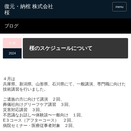
menu
ブログ
5.18
桜のスケジュールについて
2024
４月は
兵庫県、新潟県、山形県、石川県にて、一般講演、
専門職に向けた
技術講習を行いました。
ご遺族の方に向けて講演 ２回、
葬儀社向けグリーフケア講習 ３回、
災害対応講習 ３回、
不思議なお話し〜体験談〜一般向け １回、
E３コース（アフターコース） ２回、
病院セミナー・医療従事者対象 ２回、