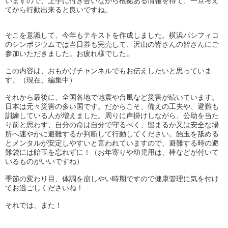
いますので、
上手に付き合いながら根拠ある情報を得て、
一旦考え
てから行動出来ると良いですね。
そこを意識して、今年もテキストを作成しました。
横浜パシフィコ
のシンポジウムでは当日券も完売して、
沢山の皆さんの皆さんにご
参加いただきました。お疲れ様でした。
この内容は、
おもかげチャンネルでもお伝えしたいと思っていま
す。（現在、
編集中）
それから最後に、全国各地で地震や台風など災害が続いています。
日本は元々災害の多い国です。だからこそ、備えの工夫や、
避難も
訓練している人が増えました。周りに声掛けしながら、
公助を当た
り前と思わす、自分の命は自分で守るべく、
留まるか又は安全な場
所へ速やかに避難するか判断して行動してく
ださい。
飴玉を舐める
とメンタルが安定しやすいと言われていますので、
避難する時の避
難袋には飴玉を忘れずに！（お年寄りや幼児用は、
棒などが付いて
いるものがいいですね）
季節の変わり目、
体調を崩しやい時期ですので健康管理に気を付け
てお過ごしくださ
いね！
それでは、また！