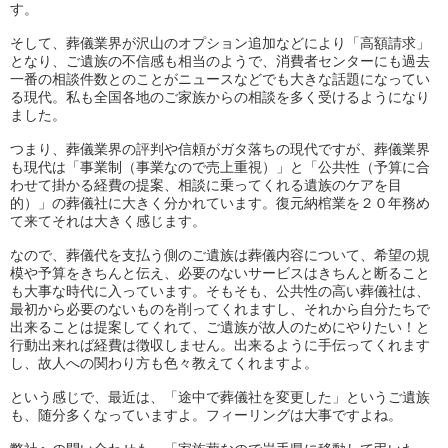
す。
そして、葬儀業界が沢山のオプション追加などにより「高額請求」
となり、ご遺族の不信感も相当のようで、
消費者センターにも過去
一番の相談件数とのことがニュースなどで
も大きな話題になってい
る現代。
私も全国各地のご家族からの相談を多く受けるようになり
ました。
つまり、葬儀業界の評判や信頼がガタ落ちの現代ですが、
葬儀業界
も現代は「事業制（事業なので売上重視）」と「公共性（
予算に合
わせて掛かる経費の提案、
相談に乗ってくれる遺族のケアを目
的）」
の葬儀社に大きく分かれています。
復元納棺業を２０年務め
て来てそれは大きく感じます。
なので、葬儀代を支払う側のご遺族は葬儀内容について、
希望の規
模や予算をきちんと伝え、
必要のないサービスはきちんと断ること
も大事な時代に入っていま
す。そもそも、公共性の高い葬儀社は、
最初から必要のないものを削ってくれますし、
それから自分たちで
出来ることは提案してくれて、
ご遺族が故人のためにやりたい！
と
行動出来れば経費は徴収しません。
出来るように手伝ってくれます
し、
故人への関わり方も色々教えてくれますよ。
という感じで、最近は、「途中で葬儀社を変更した」
というご遺族
も、随分多くなっていますよ。
フィーリングは大事ですよね。