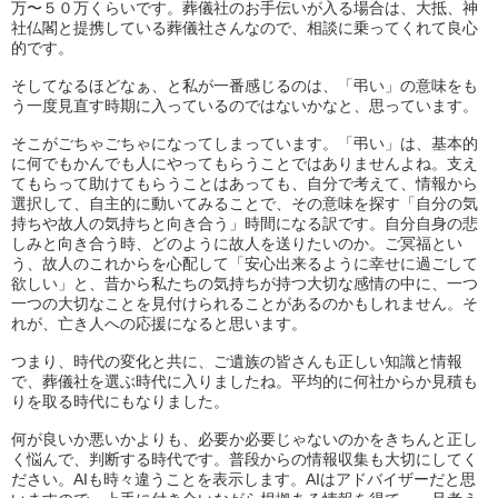
万〜
５０万くらいです。葬儀社のお手伝いが入る場合は、大抵、
神
社仏閣と提携している葬儀社さんなので、
相談に乗ってくれて良心
的です。
そしてなるほどなぁ、と私が一番感じるのは、「弔い」
の意味をも
う一度見直す時期に入っているのではないかなと、
思っています。
そこがごちゃごちゃになってしまっています。「弔い」は、
基本的
に何でもかんでも人にやってもらうことではありませんよね
。支え
てもらって助けてもらうことはあっても、自分で考えて、
情報から
選択して、自主的に動いてみることで、その意味を探す「
自分の気
持ちや故人の気持ちと向き合う」時間になる訳です。
自分自身の悲
しみと向き合う時、どのように故人を送りたいのか。
ご冥福とい
う、故人のこれからを心配して「
安心出来るように幸せに過ごして
欲しい」と、
昔から私たちの気持ちが持つ大切な感情の中に、
一つ
一つの大切なことを見付けられることがあるのかもしれません
。そ
れが、亡き人への応援になると思います。
つまり、時代の変化と共に、
ご遺族の皆さんも正しい知識と情報
で、
葬儀社を選ぶ時代に入りましたね。
平均的に何社からか見積も
りを取る時代にもなりました。
何が良いか悪いかよりも、
必要か必要じゃないのかをきちんと正し
く悩んで、
判断する時代です。普段からの情報収集も大切にしてく
ださい。
AIも時々違うことを表示します。
AIはアドバイザーだと思