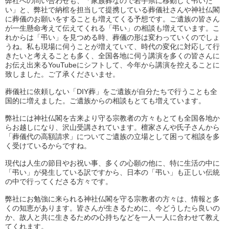
弊社への問い合わせも、「
家族葬なので岩手県に移動して弔いた
い」と、
弊社で納棺を担当して提携している葬儀社さんや神社仏閣
に葬儀の
お願いをすることも増えてくる予想です。
ご遺族の皆さん
が一生懸命考えて伝えてくれる「弔い」
の相談も増えています。こ
れからは「弔い」を見つめる時、
葬儀の形は変わっていくのでしょ
うね。
私も現場に伺うことが増えていて、
時代の変化に対応して行
きたいと考えることも多く、
全国各地に伺う講演を多くの皆さんに
お伝え出来るYouTube
にシフトして、今年から講演を控えることに
致しました。
ご了承くださいませ。
葬儀社に依頼しない「DIY葬」
をご遺族が自分たちで行うことも全
国的に増えました。
ご遺族からの相談もとても増えています。
弊社には神社仏閣を古来より守る宗教者の方々もとても全国各地か
らお越しになり、沢山受講されています。
檀家さんや氏子さんから
「葬儀代の高額請求」
についてご遺族の立場として困って相談を多
く受けているからです
ね。
現代は人生の節目やお祝い事、多くの心願の他に、
特に生活の中に
「弔い」が発生している訳ですから、日本の「
弔い」も正しい伝統
の中で行ってくださる方々です。
弊社にお勉強に来られる神社仏閣を守る宗教者の方々は、
情報と多
くの知恵があります。皆さんが生きるために、
今どうしたら良いの
か、
故人と共に生きるための心持ちなどを一人一人に合わせて教え
てく
れます。