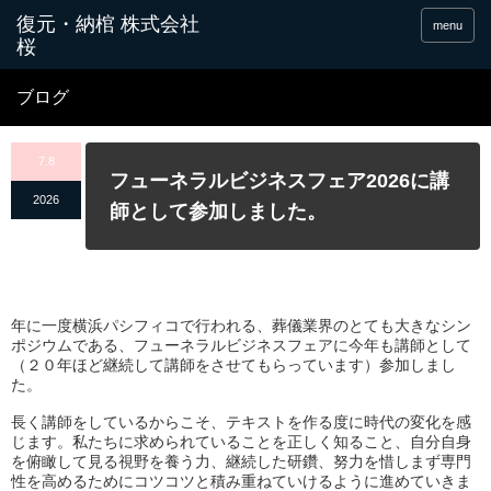
menu
ブログ
7.8
フューネラルビジネスフェア2026に講
2026
師として参加しました。
年に一度横浜パシフィコで行われる、
葬儀業界のとても大きなシン
ポジウムである、
フューネラルビジネスフェアに今年も講師として
（
２０年ほど継続して講師をさせてもらっています）参加しまし
た。
長く講師をしているからこそ、
テキストを作る度に時代の変化を感
じます。
私たちに求められていることを正しく知ること、
自分自身
を俯瞰して見る視野を養う力、継続した研鑽、
努力を惜しまず専門
性を高めるためにコツコツと積み重ねていける
ように進めていきま