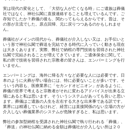
実は現代の変化として、「大切な人が亡くなる時」
にご遺族は葬儀
社ではなく、
神社仏閣に直接連絡することも増えているんです。
ご
存知でしたか？葬儀の後も、関わってもらえるからです。昔は、
そ
の形が主流でした。原点回帰、
元に戻りつつあるのかもしれませ
ん。
葬儀社がメインの現代から、葬儀社が介入しない又は、
お手伝いと
いう形で神社仏閣で葬送を完結できる時代に入っていく
動きも現在
は大きくあります。実際、
弊社で納棺の専門技術を習得された神社
仏閣で完結されることが増
えてきています。ご遺体保全に関して、
私の所で技術を習得された宗教者の皆さんは、
エンバーミングを行
いません。
エンバーミングは、海外に帰る方々など必要な人には必要です。
日
本のように火葬が早い場合には、特に必要ないことが多いです。
そ
ういう内容も、医療業界に「セカンドオピニオン」
があるように、
葬儀の世界で考えると宗教者がそれに変わるアドバイスが出来る立
場にあると私は思います。
そういうシステムがあっても良いと思い
ます。
葬儀はご遺族の人生を左右する大きな出来事である訳です。
業界には精通しているけれど、
経営には直接関係のない立場の方が
介入しない葬儀業界のシステム
が危険すぎると、私は思います。
弊社の参加型納棺を受講された神社仏閣で執り行われる「葬儀」、
「葬送」
の神社仏閣に納める金額は葬儀社が介入しない所は２０