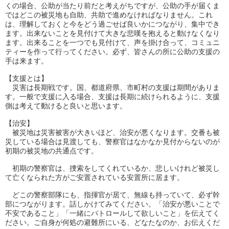
くの場合、公助が当たり前だと考えがちですが、
公助の手が届くま
ではどこの被災地も自助、
共助で進めなければなりません。これ
は、
理解しておくと今をどう過ごせば良いかにつながり、
集中でき
ます。
出来ないことを見付けて大きな悲嘆を抱えると動けなくなり
ます。
出来ることを一つでも見付けて、声を掛け合って、コミュニ
ティーを作って行ってください。必ず、
皆さんの所に公助の支援の
手は来ます。
【支援とは】
災害は長期戦です。国、都道府県、
市町村の支援は期間がありま
す。一般で支援に入る場合、
支援は長期に続けられるように、
支援
側は考えて動けると良いと思います。
【治安】
被災地は災害被害が大きいほど、治安が悪くなります。
交番も被
災している場合は見渡しても、
警察官はなかなか見付からないのが
初期の被災地の共通点です。
初期の警察官は、捜索をしてくれているか、
悲しいけれど被災し
て亡くなられた方がご安置されている安置所に
居ます。
どこの警察部隊にも、指揮官が居て、無線も持っていて、
必ず幹
部につながります。話しかけてみてください。「
治安が悪いことで
不安であること」「
一緒にパトロールして欲しいこと」を伝えてく
ださい。
ご自身が何処の避難所にいる、どなたなのか、お伝えくだ