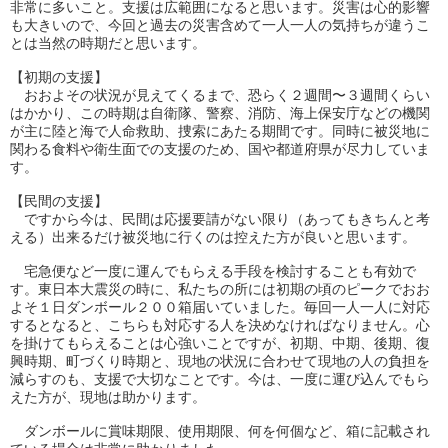
非常に多いこと。
支援は広範囲になると思います。災害は心的影響
も大きいので、
今回と過去の災害含めて一人一人の気持ちが違うこ
とは当然の時期
だと思います。
【初期の支援】
おおよその状況が見えてくるまで、恐らく２週間〜
３週間くらい
はかかり、この時期は自衛隊、警察、消防、
海上保安庁などの機関
が主に陸と海で人命救助、
捜索にあたる期間です。
同時に被災地に
関わる食料や衛生面での支援のため、
国や都道府県が尽力していま
す。
【民間の支援】
ですから今は、民間は応援要請がない限り（
あってもきちんと考
える）
出来るだけ被災地に行くのは控えた方が良いと思います。
宅急便など一度に運んでもらえる手段を検討することも有効で
す。
東日本大震災の時に、
私たちの所には初期の頃のピークでおお
よそ１日ダンボール２００
箱届いていました。毎回一人一人に対応
するとなると、
こちらも対応する人を決めなければなりません。
心
を掛けてもらえることは心強いことですが、初期、中期、後期、
復
興時期、町づくり時期と、
現地の状況に合わせて現地の人の負担を
減らすのも、
支援で大切なことです。今は、一度に運び込んでもら
えた方が、
現地は助かります。
ダンボールに賞味期限、使用期限、何を何個など、
箱に記載され