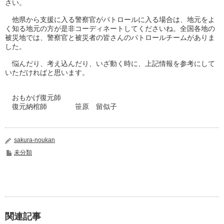
さい。
他県から支援に入る警察官がパトロールに入る場合は、
地元をよ
く知る地元の方が是非コーディネートしてくださいね。
全国各地の
被災地では、
警察官と被災者の皆さんのパトロールチームがありま
した。
悩んだり、考え込んだり、いざ動く時に、
上記情報を参考にして
いただければと思います。
おもかげ復元師
復元納棺師 笹原 留似子
sakura-noukan
未分類
関連記事