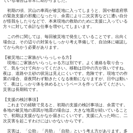
ている場合は非常に助かりました。
初期の頃、沢山の車両が被災地に入ってしまうと、
国や都道府県
の緊急支援の邪魔になったり、
余震により二次災害などに遭い自分
が怪我をしたりなどで、
本来現地の救助のために支援に入っている
方々に対して余計な仕事
を増やしてしまいます。
この件に関しては、毎回被災地で発生していることです。
出向く
場合は、その辺りの対策をしっかり考え準備して、
自治体に確認し
てから向かう必要があります。
【被災地にご家族がいらっしゃる方】
現地にご家族がいらっしゃる方は別です。よく連絡を取り合っ
て、
気をつけて向かってください。移動は日中の方が良いですね。
夜は、道路や土砂の状況は見えにくいです。危険です。
現地での作
業の場合、昼夜問わず動きたくなる衝動になりますが、
日中は動い
て、
夜はしっかり体を休めるというペースを作ってみてください。
災害は長期戦です。
【支援の検討事項】
これまでの経験で見ると、初期の支援の検討事項は、余震です。
各地の被災地の原因が地震の場合は、
大きな地震が続いていること
で、
初期は支援がなかなか届きにくいです。支援に入った時に、
二
次災害を起こすわけにはいかないからです。
災害は、「公助」「共助」「自助」という考え方があります。
多